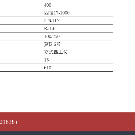
400
0
四挡17-1000
IT6-IT7
Ra1.6
100/250
莫氏6号
立式四工位
15
610
1638）