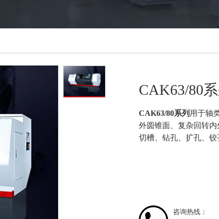
CAK63/8
CAK63
/80
系列
用于轴
外圆锥面、复杂回转内
切槽、钻孔、扩孔、铰
咨询热线：