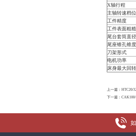
X轴行程
主轴转速档
工件精度
工件表面粗
尾台套筒直径
尾座锥孔锥
刀架形式
电机功率
床身最大回
上一篇：
HTC20
下一篇：
CAK10
如