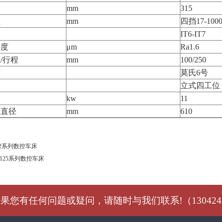
mm
315
位
mm
四挡17-100
IT6-IT7
糙度
μm
Ra1.6
/行程
mm
100/250
度
莫氏6号
立式四工位
kw
11
转直径
mm
610
/32系列数控车床
0/125系列数控车床
果您有任何问题或疑问，请随时与我们联系!（1304242